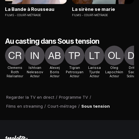
La Bande à Rousseau
La sirène se marie
FILMS
COURT-MÉTRAGE
FILMS
COURT-MÉTRAGE
Au casting dans Sous tension
Clemens
Ishtvan
Alexej
Tigran
Larissa
Oleg
Drito
Roth
Nekrasov
Boris
Petrosyan
Tjurde
Lapochkin
Sadik
Réalisateur
Acteur
Acteur
Acteur
Acteur
Acteur
Scénaris
Regarder la TV en direct
/
Programme TV
/
Films en streaming
/
Court-métrage
/
Sous tension