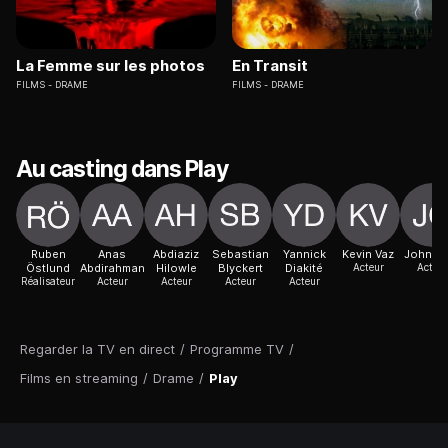
La Femme sur les photos
En Transit
FILMS
DRAME
FILMS
DRAME
Au casting dans Play
Ruben
Anas
Abdiaziz
Sebastian
Yannick
Kevin Vaz
John Or
Östlund
Abdirahman
Hilowle
Blyckert
Diakité
Acteur
Acteur
Réalisateur
Acteur
Acteur
Acteur
Acteur
Regarder la TV en direct
/
Programme TV
/
Films en streaming
/
Drame
/
Play