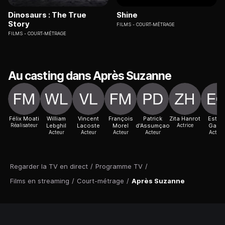
Dinosaurs : The True
Shine
Story
FILMS
COURT-MÉTRAGE
FILMS
COURT-MÉTRAGE
Au casting dans Après Suzanne
Félix Moati
William
Vincent
François
Patrick
Zita Hanrot
Esthe
Réalisateur
Lebghil
Lacoste
Morel
d'Assumçao
Actrice
Garre
Acteur
Acteur
Acteur
Acteur
Actric
Regarder la TV en direct
/
Programme TV
/
Films en streaming
/
Court-métrage
/
Après Suzanne