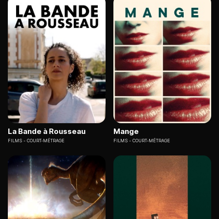
La Bande à Rousseau
Mange
FILMS
COURT-MÉTRAGE
FILMS
COURT-MÉTRAGE