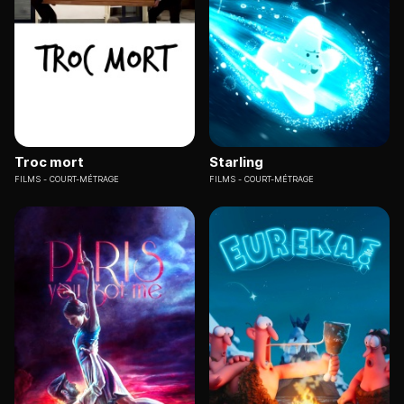
Troc mort
Starling
FILMS
COURT-MÉTRAGE
FILMS
COURT-MÉTRAGE