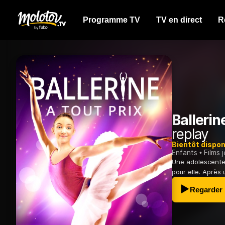
Programme TV
TV en direct
R
Ballerin
replay
Bientôt dispon
Enfants
Films 
Une adolescente 
pour elle. Après 
Regarder