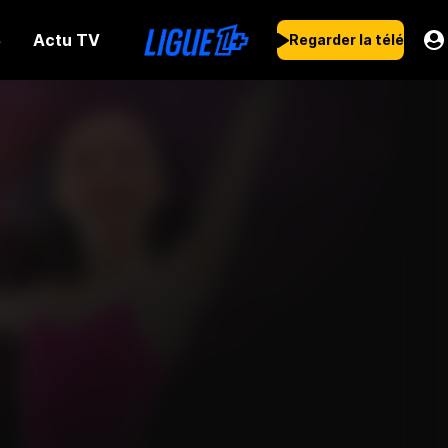
Actu TV
s
Regarder la télé