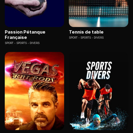
Passion Pétanque
Tennis de table
Française
SPORT
SPORTS - DIVERS
SPORT
SPORTS - DIVERS