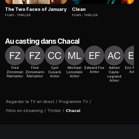
The Two Faces of January
Clean
FILMS
THRILLER
FILMS
THRILLER
Au casting dans Chacal
Fred
Fred
Cyril
Michael
Edward Fox
Adrien
Eric Por
Zinneman
Zinnemann
Cusack
Lonsdale
Acteur
Cayla-
Acteur
Réalisateur
Réalisateur
Acteur
Acteur
Legrand
Acteur
Regarder la TV en direct
/
Programme TV
/
Films en streaming
/
Thriller
/
Chacal