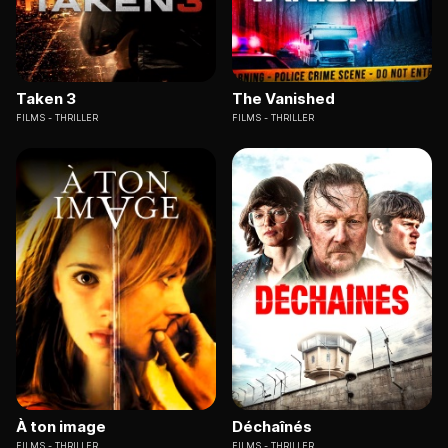
Taken 3
The Vanished
FILMS
THRILLER
FILMS
THRILLER
À ton image
Déchaînés
FILMS
THRILLER
FILMS
THRILLER