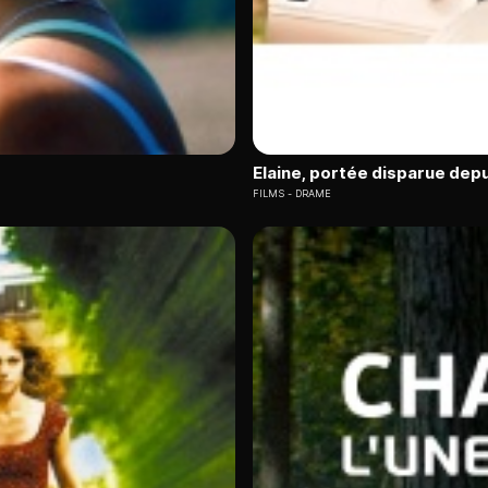
Elaine, portée disparue depu
FILMS
DRAME