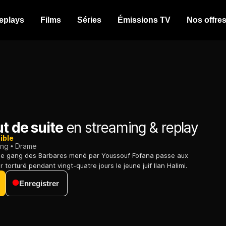
eplays
Films
Séries
Émissions TV
Nos offre
ut de suite
en streaming & replay
ible
ing
Drame
, le gang des Barbares mené par Youssouf Fofana passe aux
 torturé pendant vingt-quatre jours le jeune juif Ilan Halimi.
Enregistrer