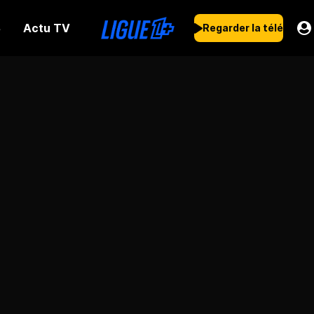
Actu TV
s
Regarder la télé