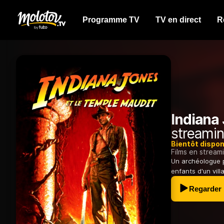
Programme TV
TV en direct
R
Indiana 
streamin
Bientôt dispon
Films en stream
Un archéologue p
enfants d'un vil
Regarder