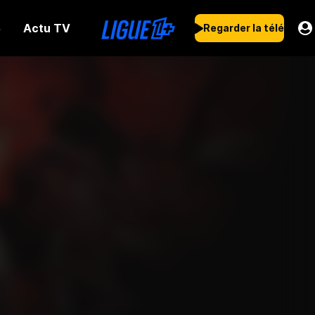
Actu TV
s
Regarder la télé