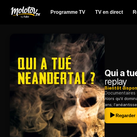
Programme TV
TV en direct
R
Qui a tu
replay
Bientôt dispon
Documentaires
Alors qu'il domi
ans; l'anéantis
Regarder