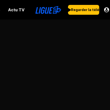
Actu TV
s
Regarder la télé