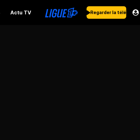
Actu TV
s
Regarder la télé