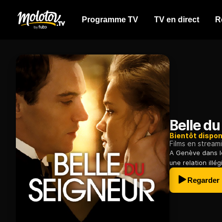
Programme TV
TV en direct
R
Belle du
Bientôt dispon
Films en stream
A Genève dans l
une relation ill
Regarder