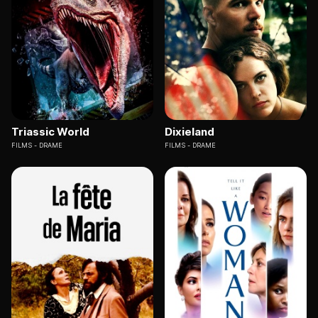
Triassic World
Dixieland
FILMS
DRAME
FILMS
DRAME