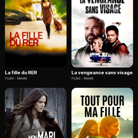
La fille du RER
La vengeance sans visage
FILMS
DRAME
FILMS
DRAME