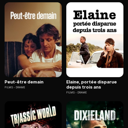
Peut-être demain
Elaine, portée disparue
depuis trois ans
FILMS
DRAME
FILMS
DRAME