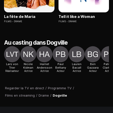
La fête de Maria
Tell it like a Woman
FILMS
DRAME
FILMS
DRAME
Au casting dans Dogville
Lars von
Nicole
Harriet
Paul
Lauren
Ben
Patrici
Trier
Kidman
Andersson
Bettany
Bacall
Gazzara
Clarks
Réalisateur
Actrice
Actrice
Acteur
Actrice
Acteur
Actric
Regarder la TV en direct
/
Programme TV
/
Films en streaming
/
Drame
/
Dogville