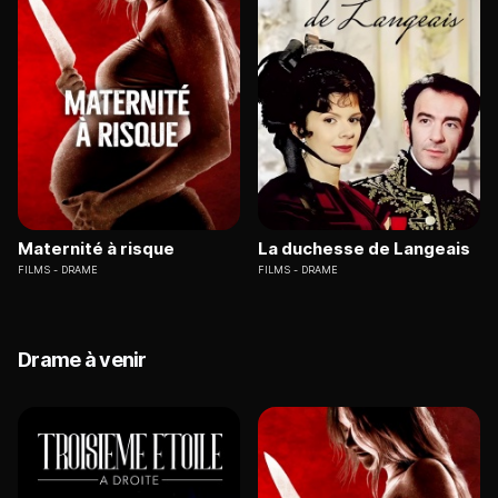
Maternité à risque
La duchesse de Langeais
FILMS
DRAME
FILMS
DRAME
Drame à venir