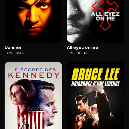
Dahmer
All eyez on me
FILMS
BIOPIC
FILMS
BIOPIC