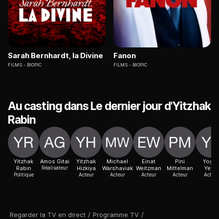
Sarah Bernhardt, la Divine
Fanon
FILMS
BIOPIC
FILMS
BIOPIC
Au casting dans Le dernier jour d'Yitzhak
Rabin
Yitzhak
Amos Gitai
Yitzhak
Michael
Einat
Pini
Yoge
Rabin
Réalisateur
Hizkiya
Warshaviak
Weitzman
Mittelman
Yefet
Politique
Acteur
Acteur
Acteur
Acteur
Acteur
Regarder la TV en direct
/
Programme TV
/