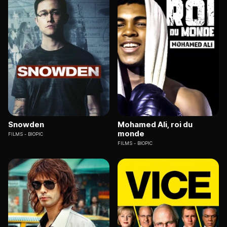
Snowden
Mohamed Ali, roi du
monde
FILMS
BIOPIC
FILMS
BIOPIC