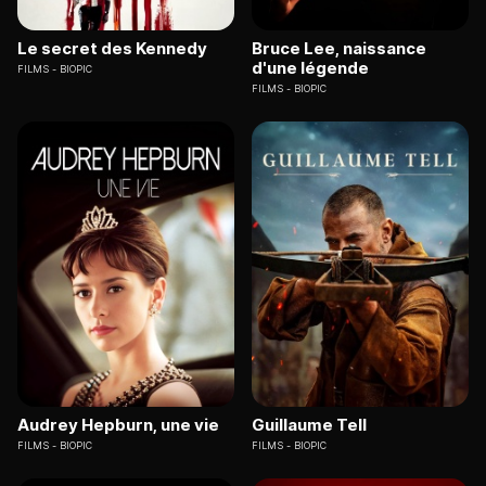
Le secret des Kennedy
Bruce Lee, naissance
d'une légende
FILMS
BIOPIC
FILMS
BIOPIC
Audrey Hepburn, une vie
Guillaume Tell
FILMS
BIOPIC
FILMS
BIOPIC