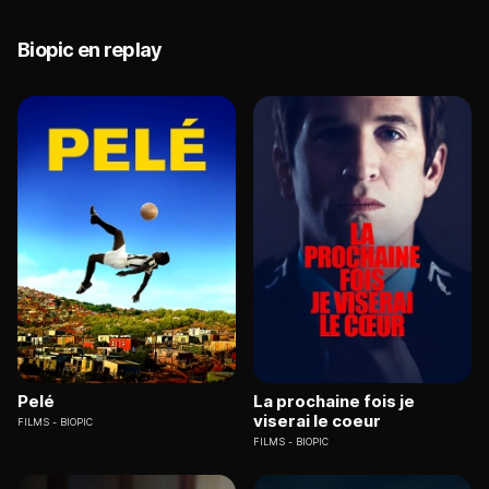
Biopic en replay
Pelé
La prochaine fois je
viserai le coeur
FILMS
BIOPIC
FILMS
BIOPIC