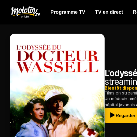
Programme TV
TV en direct
R
L'odyss
streamin
Bientôt dispon
Films en stream
Un médecin améri
hôpital javanais
Regarder