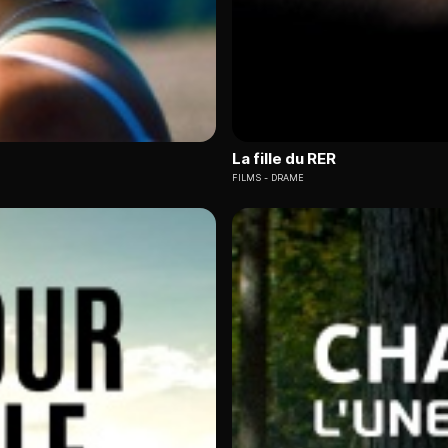
La fille du RER
FILMS
DRAME