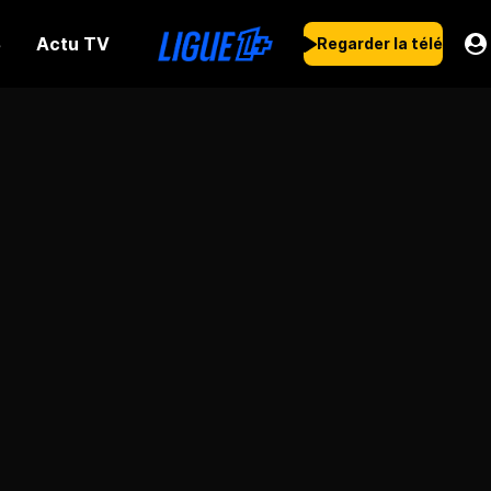
Actu TV
s
Regarder la télé