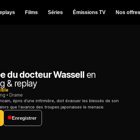
eplays
Films
Séries
Émissions TV
Nos offre
ée du docteur Wassell
en
g & replay
ible
ing
Drame
cain, épris d'une infirmière, doit évacuer les blessés de son
 alors que l'avance des troupes japonaises le menace.
Enregistrer