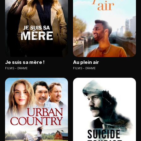
Je suis sa mère !
Au plein air
FILMS
DRAME
FILMS
DRAME