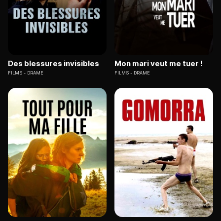
Des blessures invisibles
Mon mari veut me tuer !
FILMS
DRAME
FILMS
DRAME