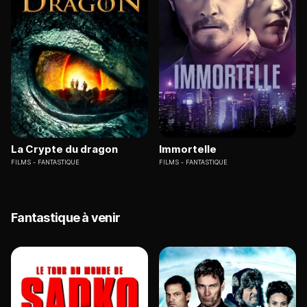
La Crypte du dragon
Immortelle
FILMS
FANTASTIQUE
FILMS
FANTASTIQUE
Fantastique à venir