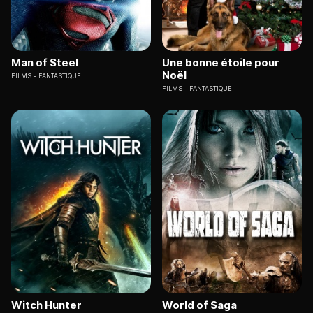
Man of Steel
Une bonne étoile pour
Noël
FILMS
FANTASTIQUE
FILMS
FANTASTIQUE
Witch Hunter
World of Saga