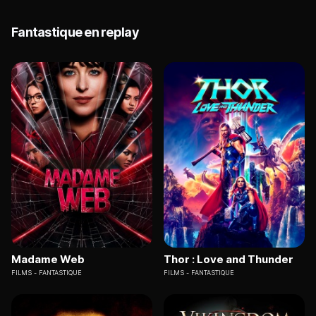
Fantastique en replay
Madame Web
Thor : Love and Thunder
FILMS
FANTASTIQUE
FILMS
FANTASTIQUE