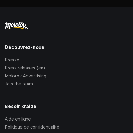
Découvrez-nous
Presse
Press releases (en)
Molotov Advertising
Join the team
Besoin d'aide
Aide en ligne
Politique de confidentialité