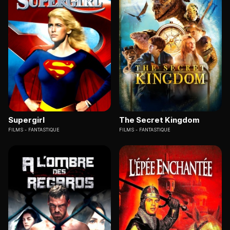
Supergirl
The Secret Kingdom
FILMS
FANTASTIQUE
FILMS
FANTASTIQUE