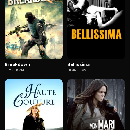
Breakdown
Bellissima
FILMS
DRAME
FILMS
DRAME