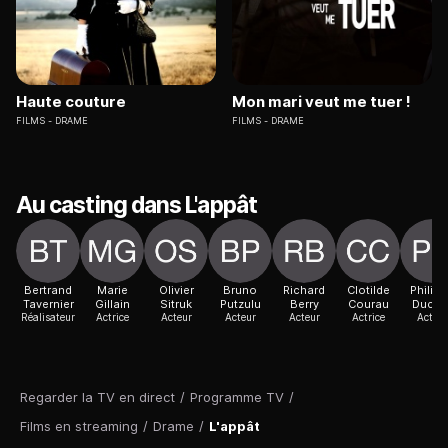
Haute couture
Mon mari veut me tuer !
FILMS
DRAME
FILMS
DRAME
Au casting dans L'appât
Bertrand
Marie
Olivier
Bruno
Richard
Clotilde
Philip
Tavernier
Gillain
Sitruk
Putzulu
Berry
Courau
Duclo
Réalisateur
Actrice
Acteur
Acteur
Acteur
Actrice
Acteur
Regarder la TV en direct
/
Programme TV
/
Films en streaming
/
Drame
/
L'appât