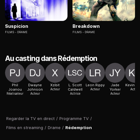
Suspicion
Breakdown
FILMS
DRAME
FILMS
DRAME
Au casting dans Rédemption
Phil
Dwayne
Xzibit
L. Scott
Leon Rippy
Jade
Kevin D
Joanou
Johnson
Acteur
Caldwell
Acteur
Yorker
Acteur
Réalisateur
Acteur
Actrice
Acteur
Regarder la TV en direct
/
Programme TV
/
Films en streaming
/
Drame
/
Rédemption