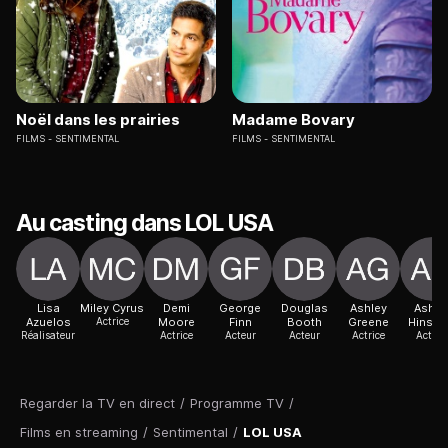
Noël dans les prairies
Madame Bovary
FILMS
SENTIMENTAL
FILMS
SENTIMENTAL
Au casting dans LOL USA
Lisa
Miley Cyrus
Demi
George
Douglas
Ashley
Ashle
Azuelos
Actrice
Moore
Finn
Booth
Greene
Hinsh
Réalisateur
Actrice
Acteur
Acteur
Actrice
Actric
Regarder la TV en direct
/
Programme TV
/
Films en streaming
/
Sentimental
/
LOL USA