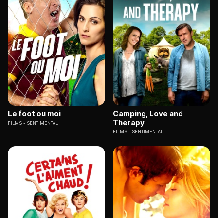
Le foot ou moi
Camping, Love and
Therapy
FILMS
SENTIMENTAL
FILMS
SENTIMENTAL