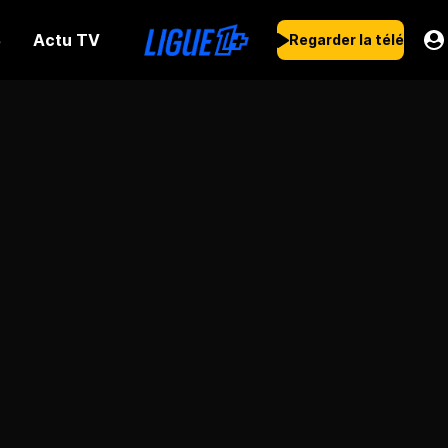
Actu TV
s
Regarder la télé