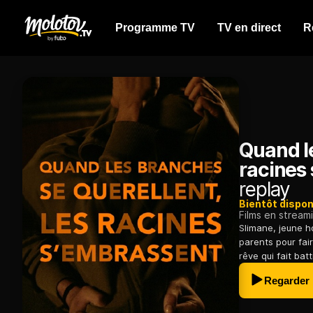
Programme TV
TV en direct
R
Quand le
racines
replay
Bientôt dispon
Films en stream
Slimane, jeune h
parents pour fair
rêve qui fait batt
Regarder