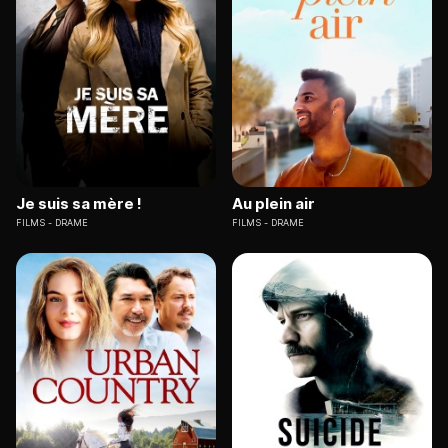
Je suis sa mère !
Au plein air
FILMS
DRAME
FILMS
DRAME