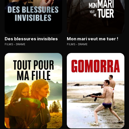
Des blessures invisibles
Mon mari veut me tuer !
FILMS
DRAME
FILMS
DRAME