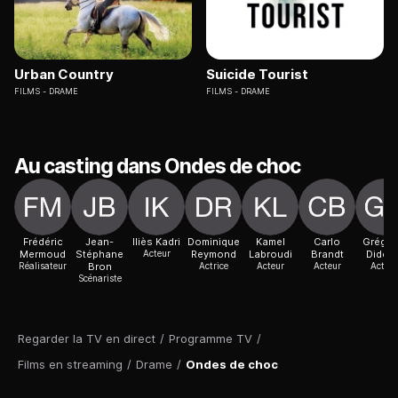
Urban Country
Suicide Tourist
FILMS
DRAME
FILMS
DRAME
Au casting dans Ondes de choc
Frédéric
Jean-
Iliès Kadri
Dominique
Kamel
Carlo
Grégoi
Mermoud
Stéphane
Acteur
Reymond
Labroudi
Brandt
Didelo
Réalisateur
Bron
Actrice
Acteur
Acteur
Acteur
Scénariste
Regarder la TV en direct
/
Programme TV
/
Films en streaming
/
Drame
/
Ondes de choc