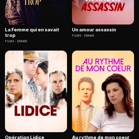
La Femme qui en savait
Un amour assassin
trop
FILMS
DRAME
FILMS
DRAME
Opération Lidice
Au rythme de mon coeur