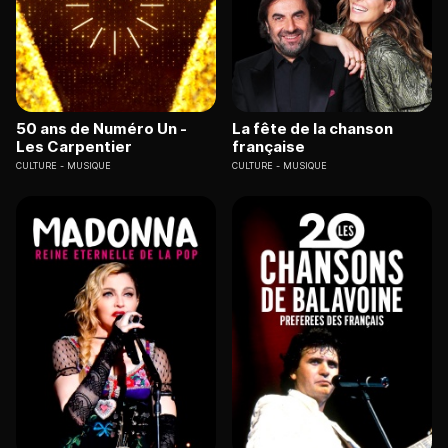
50 ans de Numéro Un -
La fête de la chanson
Les Carpentier
française
CULTURE
MUSIQUE
CULTURE
MUSIQUE