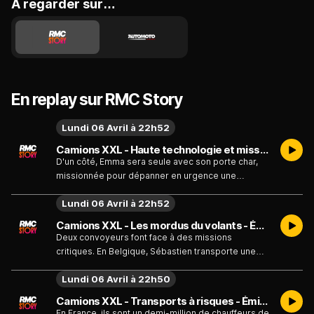
A regarder sur…
En replay sur RMC Story
Lundi 06 Avril à 22h52
Camions XXL - Haute technologie et mission d'urgence - Émission du lundi 6 avril
D'un côté, Emma sera seule avec son porte char,
missionnée pour dépanner en urgence une
machine XXL accidentée. De l'autre, une petite
Lundi 06 Avril à 22h52
entreprise française va devoir convoyer l'aimant le
plus puissant du monde venu tout droit des États-
Camions XXL - Les mordus du volants - Émission du lundi 6 avril
Unis.
Deux convoyeurs font face à des missions
critiques. En Belgique, Sébastien transporte une
grue de 110 tonnes dans un délai très court,
Lundi 06 Avril à 22h50
confronté à de multiples obstacles routiers. En
Bretagne, Sylvain doit livrer une cantine scolaire
Camions XXL - Transports à risques - Émission du lundi 6 avril
dans le nord de la France, mais les graves
En France, ils sont un demi-million de chauffeurs de