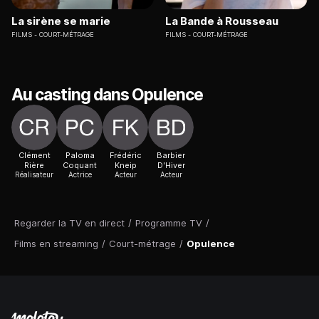
La sirène se marie
La Bande à Rousseau
FILMS
COURT-MÉTRAGE
FILMS
COURT-MÉTRAGE
Au casting dans Opulence
Clément
Paloma
Frédéric
Barbier
Rière
Coquant
Kneip
D'Hiver
Réalisateur
Actrice
Acteur
Acteur
Regarder la TV en direct
/
Programme TV
/
Films en streaming
/
Court-métrage
/
Opulence