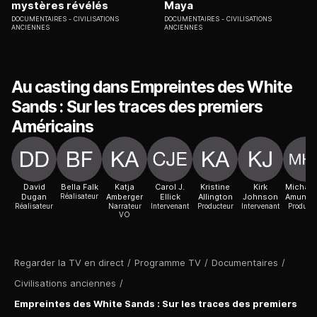
mystères révélés
Maya
DOCUMENTAIRES
CIVILISATIONS
DOCUMENTAIRES
CIVILISATIONS
ANCIENNES
ANCIENNES
Au casting dans Empreintes des White
Sands : Sur les traces des premiers
Américains
David
Bella Falk
Katja
Carol J.
Kristine
Kirk
Michael
Dugan
Réalisateur
Amberger
Ellick
Allington
Johnson
Amunds
Réalisateur
Narrateur
Intervenant
Producteur
Intervenant
Producte
VO
Regarder la TV en direct
/
Programme TV
/
Documentaires
/
Civilisations anciennes
/
Empreintes des White Sands : Sur les traces des premiers