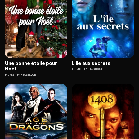
Une bonne étoile pour
L'île aux secrets
Noël
FILMS
FANTASTIQUE
FILMS
FANTASTIQUE