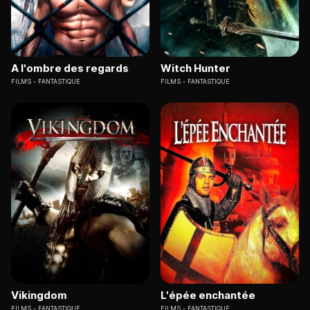
A l'ombre des regards
Witch Hunter
FILMS
FANTASTIQUE
FILMS
FANTASTIQUE
Vikingdom
L'épée enchantée
FILMS
FANTASTIQUE
FILMS
FANTASTIQUE