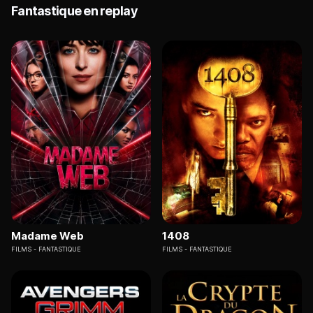
Fantastique en replay
Madame Web
1408
FILMS
FANTASTIQUE
FILMS
FANTASTIQUE