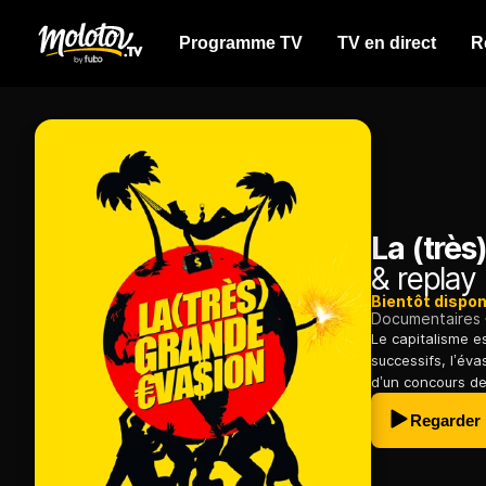
Programme TV
TV en direct
R
La (très
& replay
Bientôt dispon
Documentaires
Le capitalisme e
successifs, l’éva
d’un concours de
Regarder