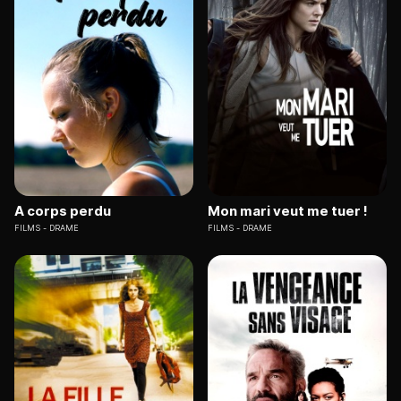
A corps perdu
Mon mari veut me tuer !
FILMS
DRAME
FILMS
DRAME