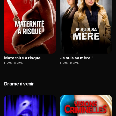
Maternité à risque
Je suis sa mère !
FILMS
DRAME
FILMS
DRAME
Drame à venir