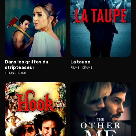
Dans les griffes du
La taupe
stripteaseur
FILMS
DRAME
FILMS
DRAME