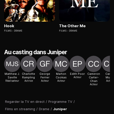
Hook
The Other Me
FILMS
DRAME
FILMS
DRAME
Au casting dans Juniper
Matthew J.
Charlotte
George
Marton
Edith Poor
Cameron
Carlo
Saville
Rampling
Ferrier
Csokas
Acteur
Carter-
Mulle
Réalisateur
Actrice
Acteur
Acteur
Chan
Acteur
Acteur
Regarder la TV en direct
/
Programme TV
/
Films en streaming
/
Drame
/
Juniper