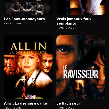
Les Faux-monnayeurs
Vrais jumeaux faux
semblants
FILMS
DRAME
FILMS
DRAME
All in : La dernière carte
Le Ravisseur
FILMS
DRAME
FILMS
DRAME