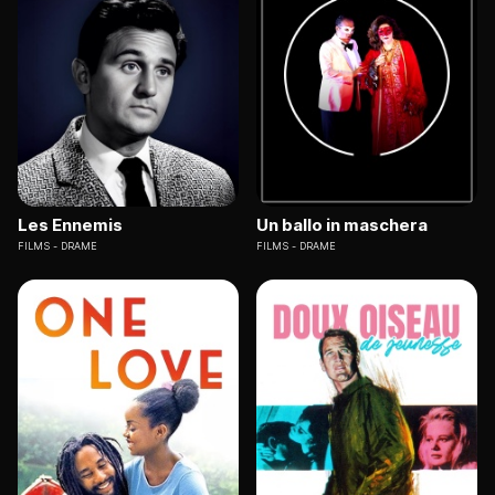
Les Ennemis
Un ballo in maschera
FILMS
DRAME
FILMS
DRAME