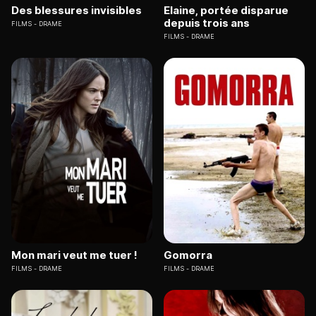
Des blessures invisibles
Elaine, portée disparue
depuis trois ans
FILMS
DRAME
FILMS
DRAME
Mon mari veut me tuer !
Gomorra
FILMS
DRAME
FILMS
DRAME