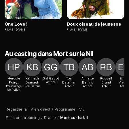
One Love !
Doux oiseau de jeunesse
FILMS
DRAME
FILMS
DRAME
Au casting dans Mort sur le Nil
Hercule
Kenneth
Gal Gadot
Tom
Annette
Russell
Emma
Poirot
Branagh
Actrice
Bateman
Bening
Brand
Macke
Personnage
Réalisateur
Acteur
Actrice
Acteur
Actric
de fiction
Regarder la TV en direct
/
Programme TV
/
Films en streaming
/
Drame
/
Mort sur le Nil