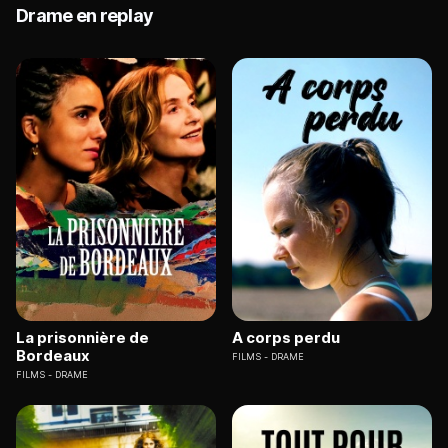
Drame en replay
La prisonnière de
A corps perdu
Bordeaux
FILMS
DRAME
FILMS
DRAME