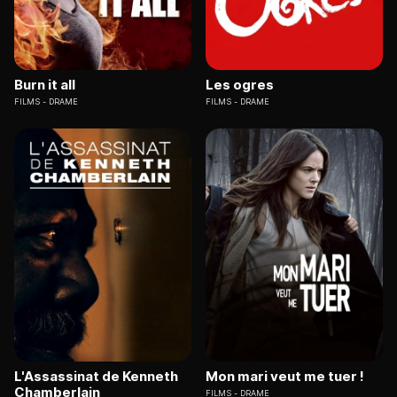
Burn it all
Les ogres
FILMS
DRAME
FILMS
DRAME
L'Assassinat de Kenneth
Mon mari veut me tuer !
Chamberlain
FILMS
DRAME