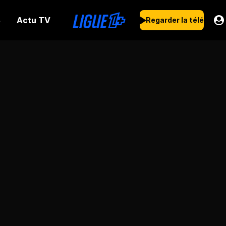
Actu TV
s
Regarder la télé