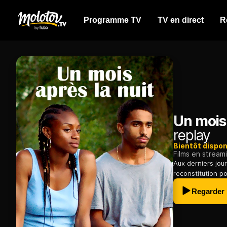
Programme TV
TV en direct
R
Un mois 
replay
Bientôt dispon
Films en stream
Aux derniers jou
reconstitution p
Regarder