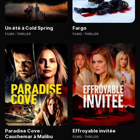
Un été à Cold Spring
Fargo
FILMS
THRILLER
FILMS
THRILLER
Paradise Cove :
Effroyable invitée
Cauchemar à Malibu
FILMS
THRILLER