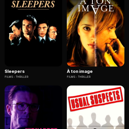
Sleepers
À ton image
FILMS
THRILLER
FILMS
THRILLER