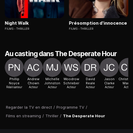
Night Walk
Présomption d'innocence
FILMS
THRILLER
FILMS
THRILLER
Au casting dans The Desperate Hour
Phillip
Andrew
Michelle
Woodrow
David
Jason
Christop
Noyce
Chown
Johnston
Schrieber
Reale
Clarke
Marre
Réalisateur
Acteur
Acteur
Acteur
Acteur
Acteur
Acteur
Regarder la TV en direct
/
Programme TV
/
Films en streaming
/
Thriller
/
The Desperate Hour