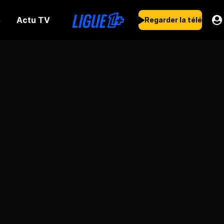
Actu TV
s
Regarder la télé