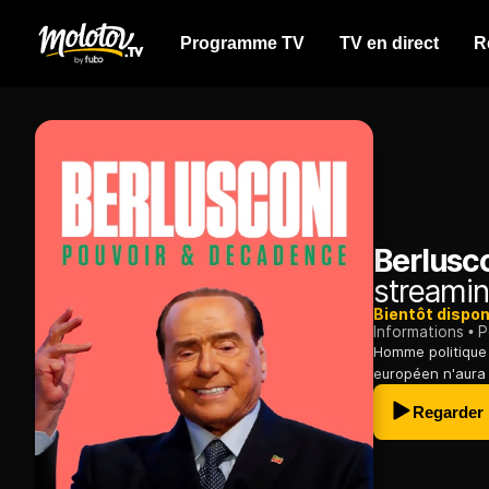
Programme TV
TV en direct
R
Berlusc
streamin
Bientôt dispon
Informations
P
Homme politique 
européen n'aura 
Regarder