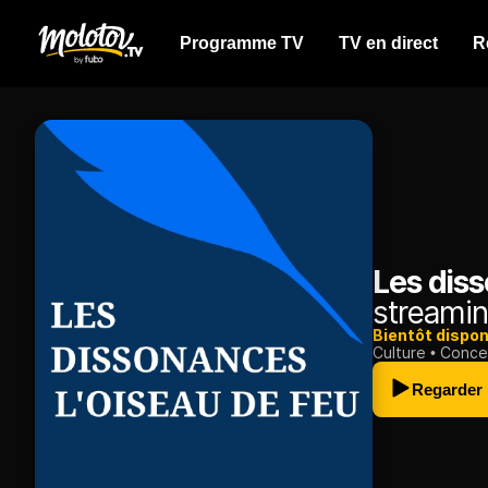
Programme TV
TV en direct
R
Les diss
streamin
Bientôt dispon
Culture
Conce
Regarder