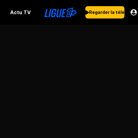
Actu TV
s
Regarder la télé