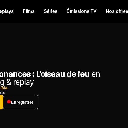
eplays
Films
Séries
Émissions TV
Nos offre
onances : L'oiseau de feu
en
g & replay
ible
rts
Enregistrer