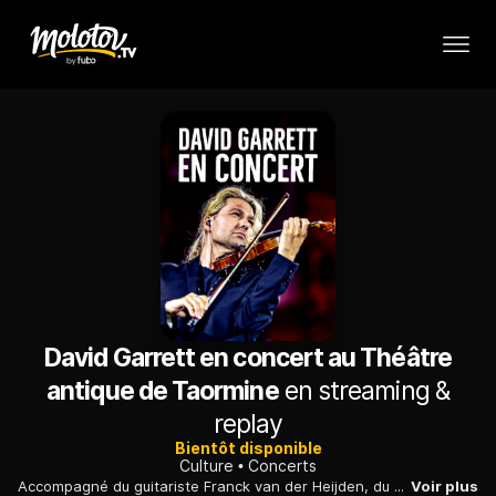
David Garrett en concert au Théâtre
antique de Taormine
en streaming &
replay
Bientôt disponible
Culture
Concerts
Accompagné du guitariste Franck van der Heijden, du bassiste Rogier van Wegberg et de l'Orchestre du Théâtre Vittorio-Emanuele de Messine, dirigé par le chef d'orchestre Gianna Fratta, le violoniste David Garrett investit le théâtre antique de Taormine, au pied de l'Etna.
Voir plus