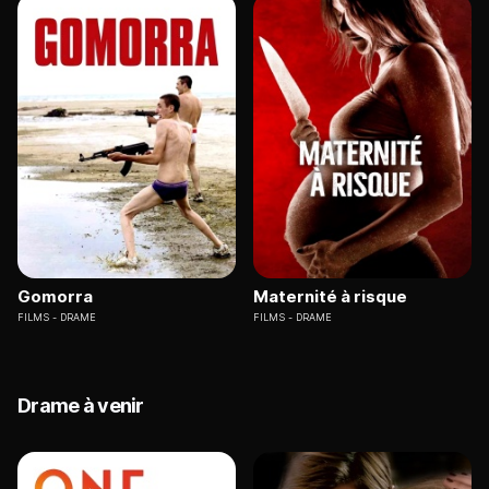
Gomorra
Maternité à risque
FILMS
DRAME
FILMS
DRAME
Drame à venir