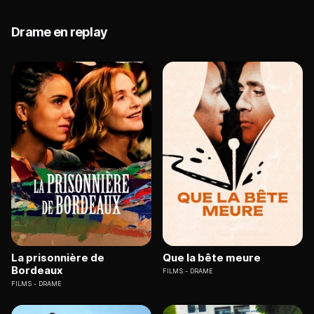
Drame en replay
La prisonnière de
Que la bête meure
Bordeaux
FILMS
DRAME
FILMS
DRAME