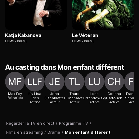
Katja Kabanova
Le Vétéran
FILMS
DRAME
FILMS
DRAME
Au casting dans Mon enfant différent
Max Fey
Liv Lisa
Jona
Thure
Lena
Corinna
Franzis
Scénariste
Fries
Eisenblätter
Lindhardt
Urzendowsky
Harfouch
Schlatt
Actrice
Acteur
Acteur
Actrice
Actrice
Actric
Regarder la TV en direct
/
Programme TV
/
Films en streaming
/
Drame
/
Mon enfant différent