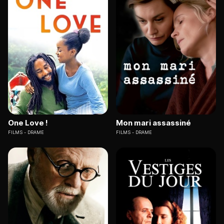
One Love !
Mon mari assassiné
FILMS
DRAME
FILMS
DRAME