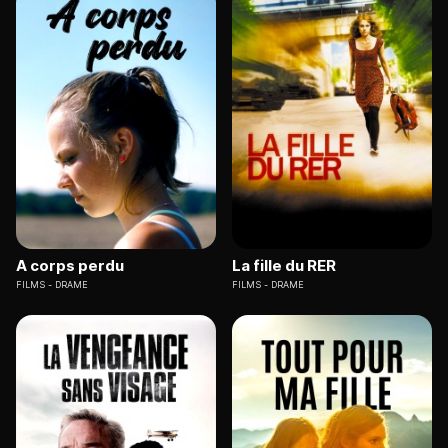
A corps perdu
La fille du RER
FILMS
DRAME
FILMS
DRAME