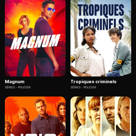
Magnum
Tropiques criminels
SÉRIES
POLICIER
SÉRIES
POLICIER