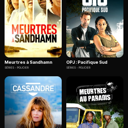
Meurtres à Sandhamn
OPJ : Pacifique Sud
SÉRIES
POLICIER
SÉRIES
POLICIER