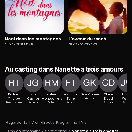
Noël dans les montagnes
L'avenir du ranch
FILMS
SENTIMENTAL
FILMS
SENTIMENTAL
Au casting dans Nanette a trois amours
Richard
Janet
Robert
Franchot
Guy Kibbee
Claire
Josep
Thorpe
Gaynor
Montgomery
Tone
Acteur
Dodd
Walke
Réalisateur
Actrice
Acteur
Acteur
Actrice
Acteur
Regarder la TV en direct
/
Programme TV
/
Films en streaming
/
Sentimental
/
Nanette a trois amours