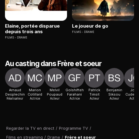
Elaine, portée disparue
Le joueur de go
depuis trois ans
FILMS
DRAME
FILMS
DRAME
Au casting dans Frère et soeur
Arnaud
Marion
Melvil
Golshifteh
Patrick
Benjamin
Joël
Desplechin
Cotillard
Poupaud
Farahani
Timsit
Siksou
Cudenn
Réalisateur
Actrice
Acteur
Actrice
Acteur
Acteur
Acteur
Regarder la TV en direct
/
Programme TV
/
Films en streaming
/
Drame
/
Frère et soeur