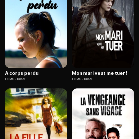
A corps perdu
Mon mari veut me tuer !
FILMS
DRAME
FILMS
DRAME