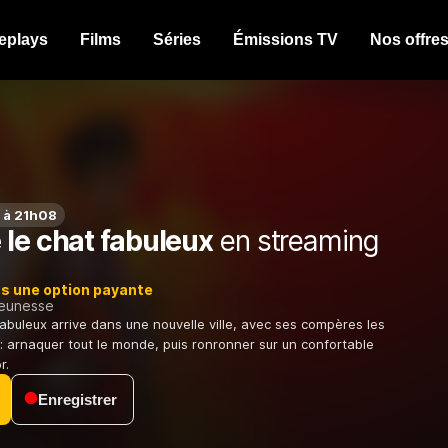
eplays
Films
Séries
Émissions TV
Nos offre
 à 21h08
 le chat fabuleux
en streaming
ns une option payante
jeunesse
fabuleux arrive dans une nouvelle ville, avec ses compères les
 : arnaquer tout le monde, puis ronronner sur un confortable
r.
Enregistrer