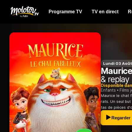
Programme TV
TV en direct
R
Lundi 03 Août
Maurice
& replay
Disponible da
Enfants
Films 
Maurice le chat 
rats. Un seul but
tas de pièces d'o
Regarder