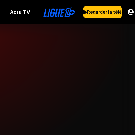
Actu TV
s
Regarder la télé