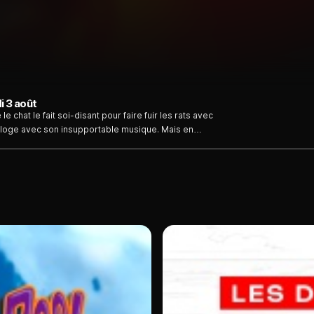
i 3 août
e chat le fait soi-disant pour faire fuir les rats avec
déloge avec son insupportable musique. Mais en
l partage les butins de pièces d'or...