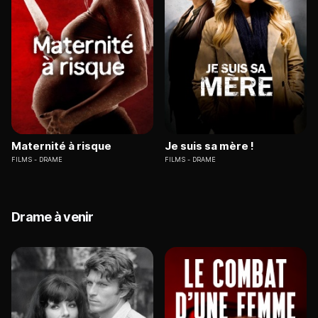
Maternité à risque
Je suis sa mère !
FILMS
DRAME
FILMS
DRAME
Drame à venir