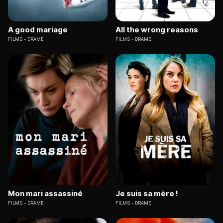
A good mariage
All the wrong reasons
FILMS
DRAME
FILMS
DRAME
Mon mari assassiné
Je suis sa mère !
FILMS
DRAME
FILMS
DRAME