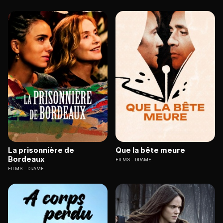
La prisonnière de
Que la bête meure
Bordeaux
FILMS
DRAME
FILMS
DRAME