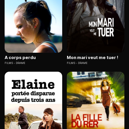
A corps perdu
Mon mari veut me tuer !
FILMS
DRAME
FILMS
DRAME