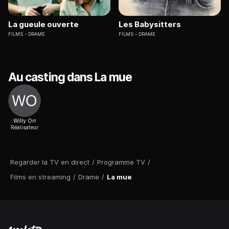
La gueule ouverte
Les Babysitters
FILMS
DRAME
FILMS
DRAME
Au casting dans La mue
Willy Orr
Réalisateur
Regarder la TV en direct
/
Programme TV
/
Films en streaming
/
Drame
/
La mue