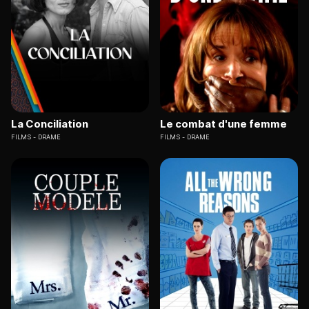
La Conciliation
Le combat d'une femme
FILMS
DRAME
FILMS
DRAME