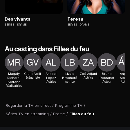
Des vivants
Teresa
SÉRIES
DRAME
SÉRIES
DRAME
Au casting dans Filles du feu
Magaly
Giulia Volli
Anabel
Lizzie
Zoé Adjani
Bruno
Ángel
Richard-
Scénariste
Lopez
Brocheré
Actrice
Debrandt
Molin
Serrano
Actrice
Actrice
Acteur
Actric
Réalisatrice
Regarder la TV en direct
/
Programme TV
/
Séries TV en streaming
/
Drame
/
Filles du feu