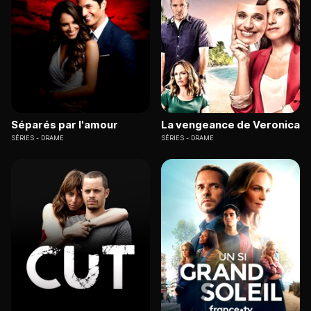
Séparés par l'amour
La vengeance de Veronica
SÉRIES
DRAME
SÉRIES
DRAME