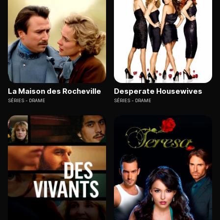
La Maison des Rocheville
Desperate Housewives
SÉRIES
DRAME
SÉRIES
DRAME