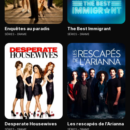
Enquêtes au paradis
The Best Immigrant
SÉRIES
DRAME
SÉRIES
DRAME
Desperate Housewives
Les rescapés de l'Arianna
SÉRIES
DRAME
SÉRIES
DRAME