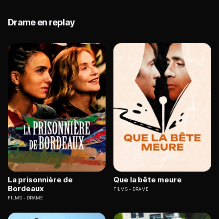
Drame en replay
La prisonnière de
Que la bête meure
Bordeaux
FILMS
DRAME
FILMS
DRAME