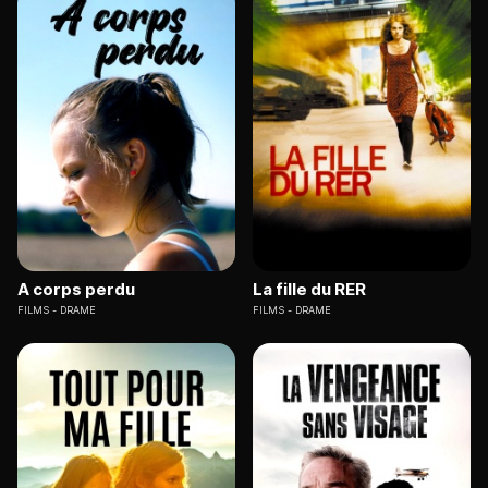
A corps perdu
La fille du RER
FILMS
DRAME
FILMS
DRAME