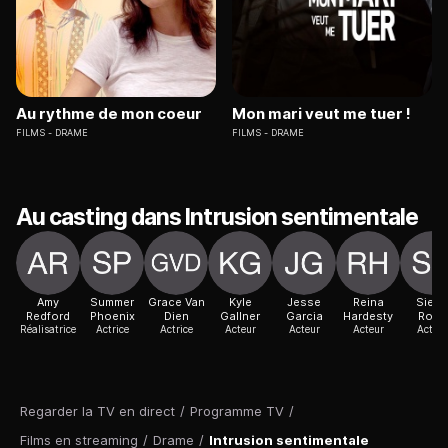
Au rythme de mon coeur
Mon mari veut me tuer !
FILMS
DRAME
FILMS
DRAME
Au casting dans Intrusion sentimentale
Amy
Summer
Grace Van
Kyle
Jesse
Reina
Sierr
Redford
Phoenix
Dien
Gallner
Garcia
Hardesty
Rose
Réalisatrice
Actrice
Actrice
Acteur
Acteur
Acteur
Acteur
Regarder la TV en direct
/
Programme TV
/
Films en streaming
/
Drame
/
Intrusion sentimentale