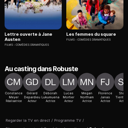
Lettre ouverte à Jane
Les femmes du square
Austen
FILMS
COMÉDIES DRAMATIQUES
FILMS
COMÉDIES DRAMATIQUES
Au casting dans Robuste
Constance
Gérard
Déborah
Lucas
Megan
Florence
Steve
Meyer
Depardieu
Lukumuena
Mortier
Northam
Janas
Tientch
Réalisatrice
Acteur
Actrice
Acteur
Actrice
Actrice
Acteur
Regarder la TV en direct
/
Programme TV
/