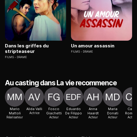
Dans les griffes du
Un amour assassin
stripteaseur
FILMS
DRAME
FILMS
DRAME
Au casting dans La vie recommence
Mario
Alida Valli
Fosco
Eduardo
Anna
Maria
Carlo
Mattoli
Actrice
Giachetti
De Filippo
Haardt
Donati
Roman
Réalisateur
Acteur
Acteur
Acteur
Acteur
Acteur