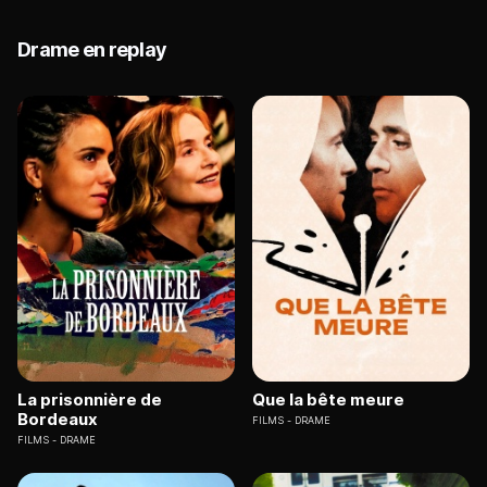
Drame en replay
La prisonnière de
Que la bête meure
Bordeaux
FILMS
DRAME
FILMS
DRAME