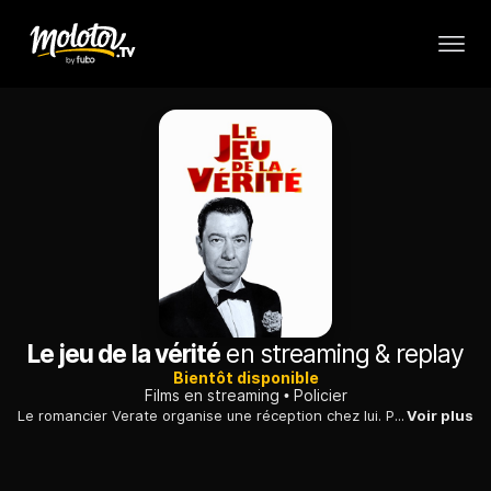
Le jeu de la vérité
en streaming & replay
Bientôt disponible
Films en streaming
Policier
Le romancier Verate organise une réception chez lui. Parmi la foule des invités se trouve Porkran, un dandy cynique doublé d'un maître-chanteur. Celui-ci annonce être en possession d'un pli très compromettant pour l'un des invités. La lumière s'éteint, Porkran est assassiné.
Voir plus