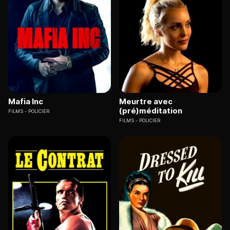
Mafia Inc
Meurtre avec
(pré)méditation
FILMS
POLICIER
FILMS
POLICIER