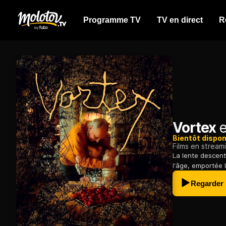
Programme TV
TV en direct
R
Vortex
e
Bientôt dispon
Films en stream
La lente descent
l'âge, emportée 
Regarder