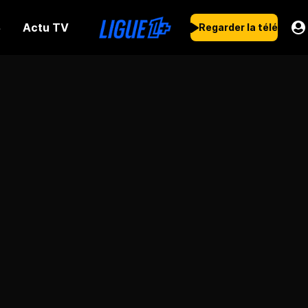
Actu TV
s
Regarder la télé