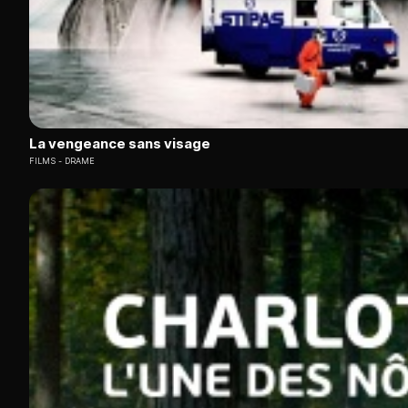
La vengeance sans visage
FILMS
DRAME