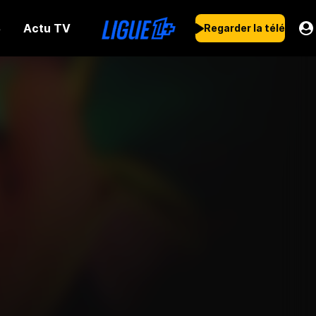
Actu TV
s
Regarder la télé