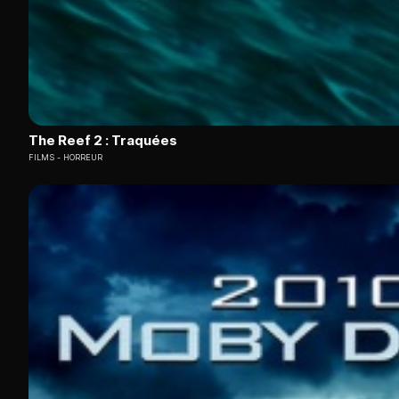
The Reef 2 : Traquées
FILMS
HORREUR