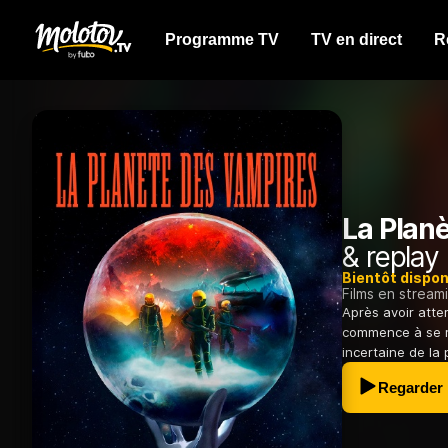
Programme TV
TV en direct
R
La Plan
& replay
Bientôt dispon
Films en stream
Après avoir atte
commence à se re
incertaine de la
Regarder