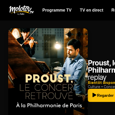
Programme TV
TV en direct
R
Proust, 
Philhar
replay
Bientôt dispon
Culture
Conce
Regarder