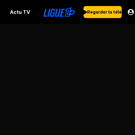
Actu TV
s
Regarder la télé