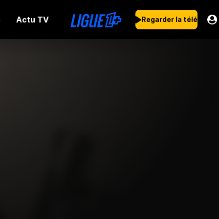
Actu TV
s
Regarder la télé