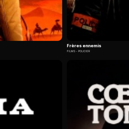
Frères ennemis
FILMS
POLICIER