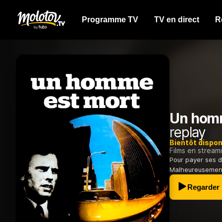
Programme TV
TV en direct
R
Un homm
replay
Bientôt dispon
Films en stream
Pour payer ses 
Malheureusement 
Regarder