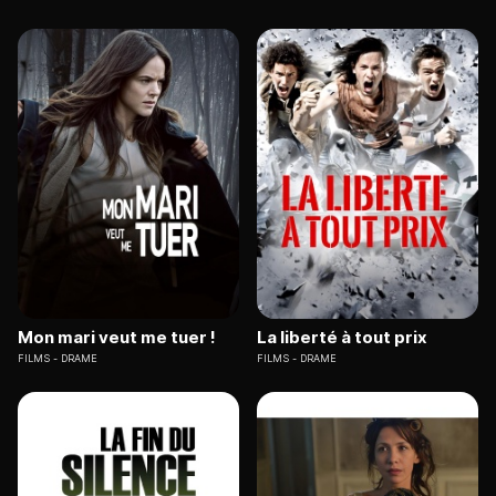
Mon mari veut me tuer !
La liberté à tout prix
FILMS
DRAME
FILMS
DRAME