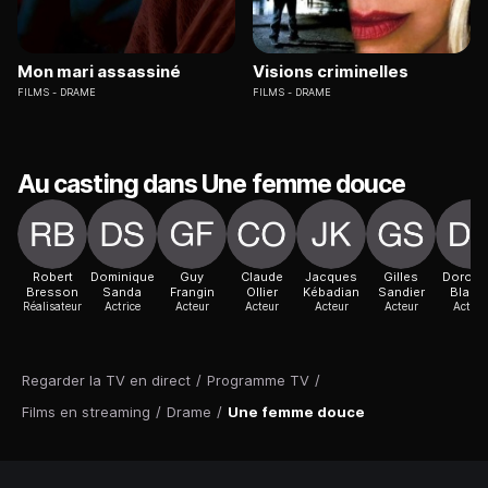
Mon mari assassiné
Visions criminelles
FILMS
DRAME
FILMS
DRAME
Au casting dans Une femme douce
Robert
Dominique
Guy
Claude
Jacques
Gilles
Doroth
Bresson
Sanda
Frangin
Ollier
Kébadian
Sandier
Blanc
Réalisateur
Actrice
Acteur
Acteur
Acteur
Acteur
Actric
Regarder la TV en direct
/
Programme TV
/
Films en streaming
/
Drame
/
Une femme douce