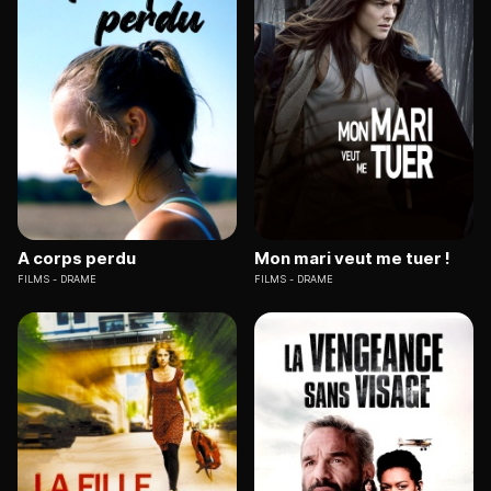
A corps perdu
Mon mari veut me tuer !
FILMS
DRAME
FILMS
DRAME